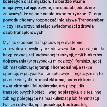
kobiecych oraz męskich. To bardzo ważne
inicjatywy, ratujące życie, nie sposób jednak nie
zauważyć, że są one cispłciowocentryczne. Z tego
powodu chcemy rozpocząć inicjatywę Transcember
– czyli stworzyć miesiąc świadomości zdrowia
osób transpłciowych.
Myśląc o osobie transpłciowej w systemie
zdrowotnym, myślimy przede wszystkim o dostępie do
bezpiecznej, refundowanej tranzycji
, czyli
blokerów
dojrzewania
(w przypadku młodzieży), feminizującej
lub maskulizującej
terapii hormonalnej
, a także
operacji, w przypadku transpłciowych mężczyzn są to
przede wszystkim:
mastektomia, histerektomia,
owariektomia i falloplastyka
, a w przypadku
transpłciowych kobiet –
waginoplastyka
, ale też inne
zabiegi polegające na maskulinizacji lub feminizacji
twarzy i sylwetki, np.
liposukcja, lipotransfer,