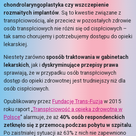
chondrolaryngoplastyka czy wszczepienie
rozmaitych implantów
. Są to kwestie związane z
transpłciowością, ale przecież w pozostałych zdrowie
osób transpłciowych nie różni się od cispłciowych –
tak samo chorujemy i potrzebujemy dostępu do opieki
lekarskiej.
Niestety zarówno
sposób traktowania w gabinetach
lekarskich
, jak i
dyskryminujące przepisy prawa
sprawiają, że w przypadku osób transpłciowych
dostęp do opieki zdrowotnej jest trudniejszy niż dla
osób cispłciowych.
Opublikowany przez
Fundację Trans-Fuzja
w 2015
roku raport „
Transpłciowość a opieka zdrowotna w
Polsce
” alarmuje, że aż
40% osób respondenckich
zetknęło się z przemocą podczas pobytu w szpitalu
.
Po zaistniałej sytuacji aż 63% z nich nie zapewniono