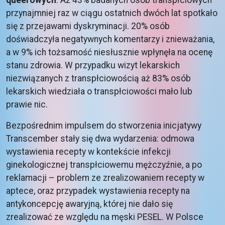
przynajmniej raz w ciągu ostatnich dwóch lat spotkało
się z przejawami dyskryminacji. 20% osób
doświadczyła negatywnych komentarzy i znieważania,
a w 9% ich tożsamość niesłusznie wpłynęła na ocenę
stanu zdrowia. W przypadku wizyt lekarskich
niezwiązanych z transpłciowością aż 83% osób
lekarskich wiedziała o transpłciowości mało lub
prawie nic.
Bezpośrednim impulsem do stworzenia inicjatywy
Transcember stały się dwa wydarzenia: odmowa
wystawienia recepty w kontekście infekcji
ginekologicznej transpłciowemu mężczyźnie, a po
reklamacji – problem ze zrealizowaniem recepty w
aptece, oraz przypadek wystawienia recepty na
antykoncepcję awaryjną, której nie dało się
zrealizować ze względu na męski PESEL. W Polsce