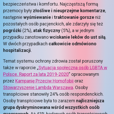
bezpieczeństwa i komfortu. Najczęstszą formą
przemocy były
złośliwe i nieuprzejme komentarze
,
następnie
wyśmiewanie
i
traktowanie gorsze
niż
pozostałych osób pacjenckich, ale zdarzyły się też
pogróżki
(2%),
atak fizyczny
(5%), a w jednym
przypadku zanotowano
wciskanie leków do ust siłą
.
W dwóch przypadkach
całkowicie odmówiono
hospitalizacji
.
Temat systemu ochrony zdrowia został poruszony
także w raporcie „
Sytuacja społeczna osób LGBTA w
Polsce. Raport za lata 2019-2020
” opracowanym
przez
Kampanię Przeciw Homofobii
oraz
Stowarzyszenie Lambda Warszawa
. Osoby
transpłciowe stanowiły 24% osób respondenckich.
Osoby transpłciowe była to zarazem
najliczniejsza
grupa dyskryminowana wśród wszystkich osób
queerowych
. Aż 43% badanych osób transpłciowych