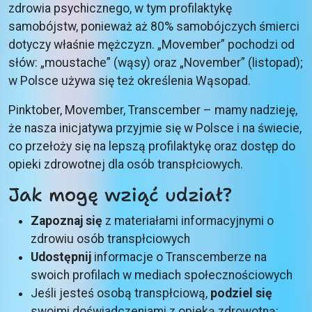
zdrowia psychicznego, w tym profilaktykę
samobójstw, ponieważ aż 80% samobójczych śmierci
dotyczy właśnie mężczyzn. „Movember” pochodzi od
słów: „moustache” (wąsy) oraz „November” (listopad);
w Polsce używa się też określenia Wąsopad.
Pinktober, Movember, Transcember – mamy nadzieję,
że nasza inicjatywa przyjmie się w Polsce i na świecie,
co przełoży się na lepszą profilaktykę oraz dostęp do
opieki zdrowotnej dla osób transpłciowych.
Jak mogę wziąć udział?
Zapoznaj się
z materiałami informacyjnymi o
zdrowiu osób transpłciowych
Udostępnij
informacje o Transcemberze na
swoich profilach w mediach społecznościowych
Jeśli jesteś osobą transpłciową,
podziel się
swoimi doświadczeniami z opieką zdrowotną: