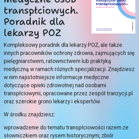
transpłciowych.
Poradnik dla
lekarzy POZ
Kompleksowy poradnik dla lekarzy POZ, ale także
innych pracowników ochrony zdrowia, zajmujących się
pielęgniarstwem, ratownictwem lub praktyką
medyczną w ramach różnych specjalizacji. Znajdziesz
w nim najistotniejsze informacje medyczne
dotyczące opieki zdrowotnej nad osobami
transpłciowymi, opracowane przez zespół tranzycji.pl
oraz szerokie grono lekarzy i ekspertów.
W środku znajdziesz:
wprowadzenie do tematu transpłciowości razem ze
słowniczkiem oraz rysem historycznym; zbiór