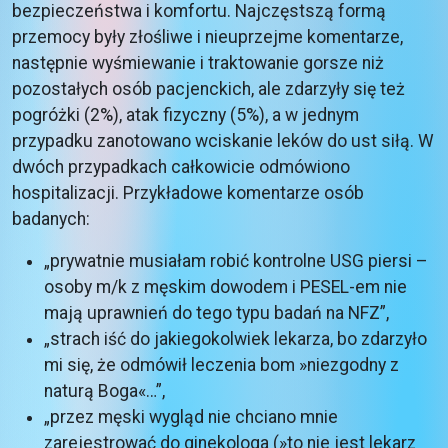
bezpieczeństwa i komfortu. Najczęstszą formą
przemocy były złośliwe i nieuprzejme komentarze,
następnie wyśmiewanie i traktowanie gorsze niż
pozostałych osób pacjenckich, ale zdarzyły się też
pogróżki (2%), atak fizyczny (5%), a w jednym
przypadku zanotowano wciskanie leków do ust siłą. W
dwóch przypadkach całkowicie odmówiono
hospitalizacji. Przykładowe komentarze osób
badanych:
„prywatnie musiałam robić kontrolne USG piersi –
osoby m/k z męskim dowodem i PESEL-em nie
mają uprawnień do tego typu badań na NFZ”,
„strach iść do jakiegokolwiek lekarza, bo zdarzyło
mi się, że odmówił leczenia bom »niezgodny z
naturą Boga«…”,
„przez męski wygląd nie chciano mnie
zarejestrować do ginekologa (»to nie jest lekarz