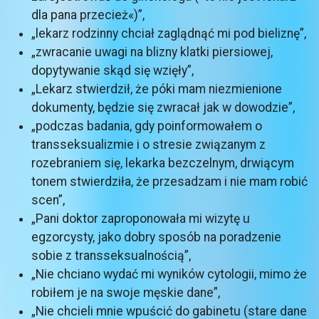
dla pana przecież«)”,
„lekarz rodzinny chciał zaglądnąć mi pod bieliznę”,
„zwracanie uwagi na blizny klatki piersiowej,
dopytywanie skąd się wzięły”,
„Lekarz stwierdził, że póki mam niezmienione
dokumenty, będzie się zwracał jak w dowodzie”,
„podczas badania, gdy poinformowałem o
transseksualizmie i o stresie związanym z
rozebraniem się, lekarka bezczelnym, drwiącym
tonem stwierdziła, że przesadzam i nie mam robić
scen”,
„Pani doktor zaproponowała mi wizytę u
egzorcysty, jako dobry sposób na poradzenie
sobie z transseksualnością”,
„Nie chciano wydać mi wyników cytologii, mimo że
robiłem je na swoje męskie dane”,
„Nie chcieli mnie wpuścić do gabinetu (stare dane