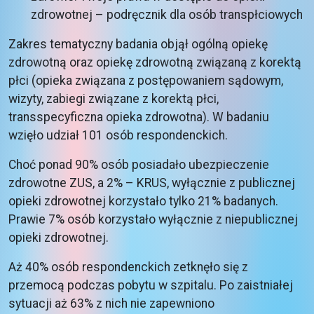
zdrowotnej – podręcznik dla osób transpłciowych
Zakres tematyczny badania objął ogólną opiekę
zdrowotną oraz opiekę zdrowotną związaną z korektą
płci (opieka związana z postępowaniem sądowym,
wizyty, zabiegi związane z korektą płci,
transspecyficzna opieka zdrowotna). W badaniu
wzięło udział 101 osób respondenckich.
Choć ponad 90% osób posiadało ubezpieczenie
zdrowotne ZUS, a 2% – KRUS, wyłącznie z publicznej
opieki zdrowotnej korzystało tylko 21% badanych.
Prawie 7% osób korzystało wyłącznie z niepublicznej
opieki zdrowotnej.
Aż 40% osób respondenckich zetknęło się z
przemocą podczas pobytu w szpitalu. Po zaistniałej
sytuacji aż 63% z nich nie zapewniono